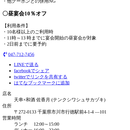
・他クーポンとの併用NG
〇昼宴会10％オフ
【利用条件】
・10名様以上のご利用時
・11時～13 時までに宴会開始の昼宴会が対象
・2日前までに要予約
047-712-7456
LINEで送る
facebookでシェア
twitterでリンクを共有する
はてなブックマークに追加
店名
天串×和酒 佐香月 (テンクシワシュサカヅキ)
住所
〒272-0133 千葉県市川市行徳駅前4-1-4 ―101
営業時間
ランチ 12:00～15:00